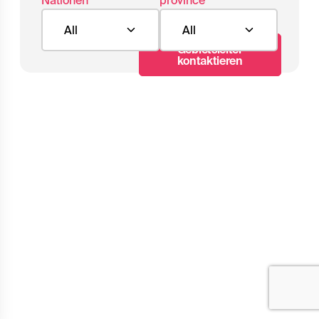
Nationen
province
All
All
Gebietsleiter
kontaktieren
489