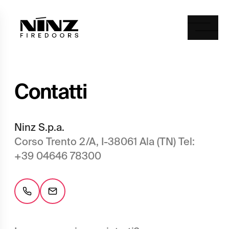
Ninz
Togg
C
o
n
t
a
t
t
i
Ninz S.p.a.
Corso Trento 2/A, I-38061 Ala (TN) Tel:
+39 04646 78300